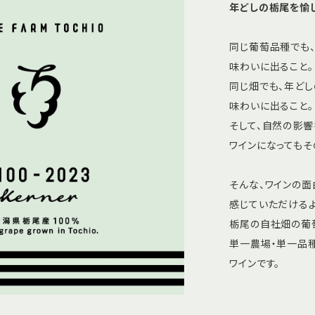
年どしの栃尾を愉
同じ葡萄品種でも
味わいに出ること。
同じ畑でも、年ど
味わいに出ること。
そして、自然の影響
ワインになってもそ
そんな、ワインの面
感じていただけるよう
栃尾の自社畑の葡
単一農場・単一品種
ワインです。