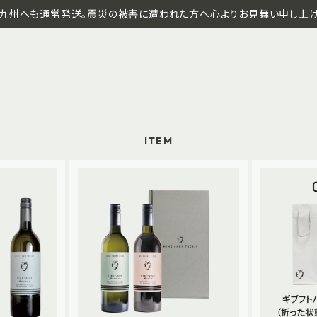
九州へも通常発送。震災の被害に遭われた方へ心よりお見舞い申し上げ
ITEM
SOLD OUT
白〉2025フル
フボトル 飲み
【GIFT SET】 T100 ケルナー
ト
〈白〉× メルロー〈赤〉2024
¥7,300