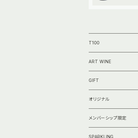
T100
750㎖｜フルボトル
ART WINE
GIFT
オリジナル
メンバーシップ限定
SPARKLING