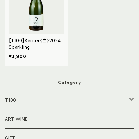
【T100】Kerner〈白〉2024
Sparkling
¥3,900
Category
T100
750㎖｜フルボトル
ART WINE
GIFT