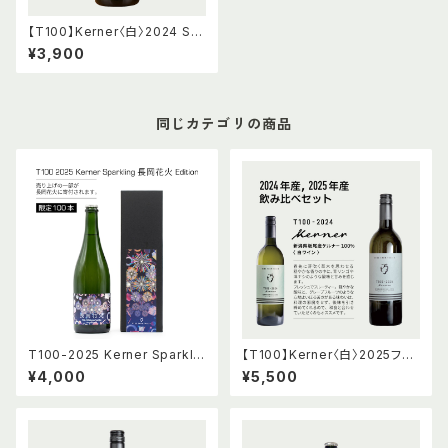
【T100】Kerner〈白〉2024 Sp
arkling
¥3,900
同じカテゴリの商品
T100-2025 Kerner Sparklin
【T100】Kerner〈白〉2025フル
g 長岡花火 Edition
ボトル & 2024ハーフボトル 飲
¥4,000
¥5,500
み比べセット