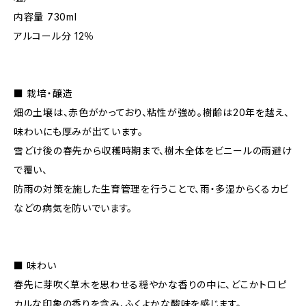
内容量 730ml
アルコール分 12％
■ 栽培・醸造
畑の土壌は、赤色がかっており、粘性が強め。樹齢は20年を越え、
味わいにも厚みが出ています。
雪どけ後の春先から収穫時期まで、樹木全体をビニールの雨避け
で覆い、
防雨の対策を施した生育管理を行うことで、雨・多湿からくるカビ
などの病気を防いでいます。
■ 味わい
春先に芽吹く草木を思わせる穏やかな香りの中に、どこかトロピ
カルな印象の香りを含み、ふくよかな酸味を感じます。