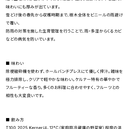
味わいにも厚みが出ています。
雪どけ後の春先から収穫時期まで、樹木全体をビニールの雨避け
で覆い、
防雨の対策を施した生育管理を行うことで、雨・多湿からくるカビ
などの病気を防いでいます。
■ 味わい
除梗破砕機を使わず、ホールバンチプレスにて優しく搾汁。雑味を
極力排除し、クリアで軽やかな味わい。ケルナー特有の華やかで
フルーティーな香り。多くのお料理に合わせやすく、フルーツとの
相性も大変良いです。
■ 飲み方
T100 2025 Kernerは、12°C（家庭用冷蔵庫の野菜室）程度の温