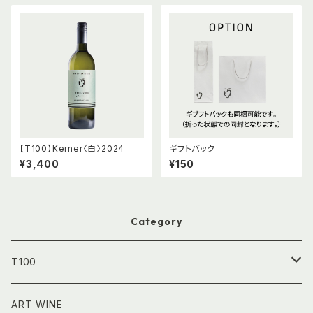
【T100】Kerner〈白〉2024
ギフトバック
¥3,400
¥150
Category
T100
750㎖｜フルボトル
ART WINE