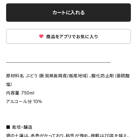
カートに入れる
商品をアプリでお気に入り
＿＿＿＿＿＿＿＿＿＿＿＿＿＿＿＿＿＿＿
原材料名 ぶどう（新潟県長岡産/栃尾地域）、酸化防止剤（亜硫酸
塩）
内容量 750ml
アルコール分 10％
■ 栽培・醸造
畑の土壌は、赤色がかっており、粘性が強め。樹齢は20年を越え、